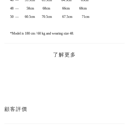
46 — 55.5cm 65.5cm 64.5cm 65cm
48 — 58cm 68cm 66cm 68cm
50 — 60.5cm 70.5cm 67.5cm 71cm
*Model is 180 cm / 60 kg and wearing size 48.
了解更多
顧客評價