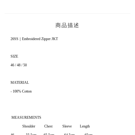
商品描述
26SS｜Embroidered Zipper JKT
SIZE
46 / 48 / 50
MATERIAL
- 100% Cotton
MEASUREMENTS
Shoulder Chest Sleeve Length