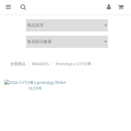
全部商品
BRANDS
Prototyp x CYTO®︎