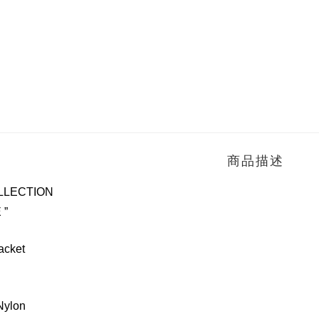
商品描述
LLECTION
 ”
acket
Nylon