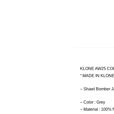
KLONE AW25 CO
“ MADE IN KLONE
– Shawl Bomber J
– Color : Grey
– Material : 100% 