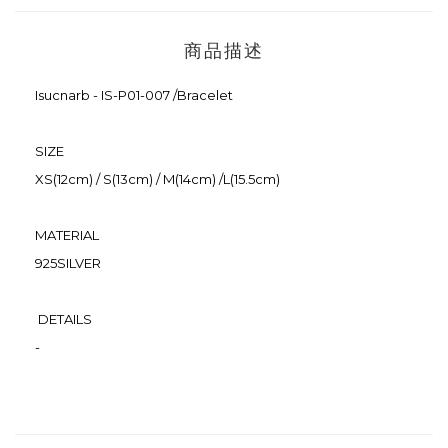
商品描述
Isucnarb - IS-P01-007 /Bracelet
SIZE
XS(12cm) / S(13cm) / M(14cm) /L(15.5cm)
MATERIAL
925SILVER
DETAILS
-