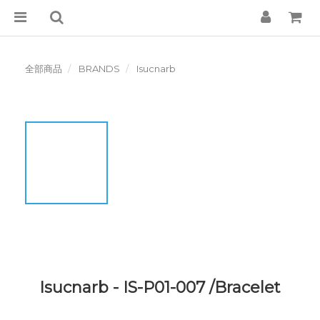
全部商品
BRANDS
Isucnarb
Isucnarb - IS-P01-007 /Bracelet