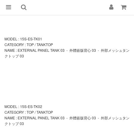
MODEL : 15S-ES-TK01
CATEGORY : TOP / TANKTOP
NAME : EXTERNAL PANEL TANK 03 - 外體嵌版背心 03 - 外部メッシュタン
クトップ 03
MODEL : 15S-ES-TK02
CATEGORY : TOP / TANKTOP
NAME : EXTERNAL PANEL TANK 03 - 外體嵌版背心 03 - 外部メッシュタン
クトップ 03