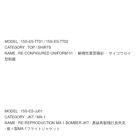
MODEL : 15S-ES-TT01 / 15S-ES-TT02
CATEGORY : TOP / SHIRTS
NAME : RE-CONFIGURED UNIFORM 01 - 解構性重置襯衫 - サイコウセイ
型制服
MODEL : 15S-ES-JJ01
CATEGORY : JKT / MA-1
NAME : RE-REPRODUCTION MA-1 BOMBER JKT - 產線再製飛行員夾克
- 複々製MA-1フライトジャケット