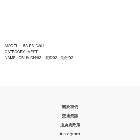
MODEL : 15S-ES-AV01
CATEGORY : VEST
NAME : OBLIVION/02 - 遺落/02 - 失念/02
關於我們
交通資訊
退換貨政策
instagram