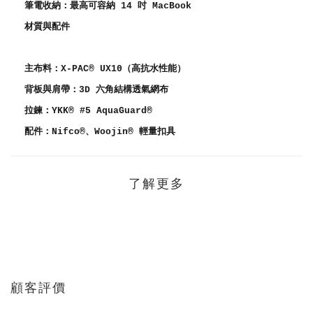
筆電收納：最高可容納 14 吋 MacBook
材質與配件
主布料：X-PAC® UX10（高抗水性能）
背板與肩帶：3D 六角結構透氣網布
拉鍊：YKK® #5 AquaGuard®
配件：Nifco®、Woojin® 輕量扣具
了解更多
顧客評價