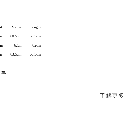
 Sleeve Length
m 60.5cm 60.5cm
2cm 62cm 62cm
m 63.5cm 63.5cm
 38.
了解更多