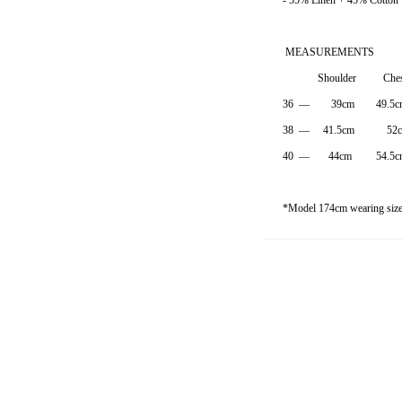
- 55% Linen + 45% Cotton
MEASUREMENTS
Shoulder Chest
36 — 39cm 49.5c
38 — 41.5cm 5
40 — 44cm 54.5c
*Model 174cm wearing size