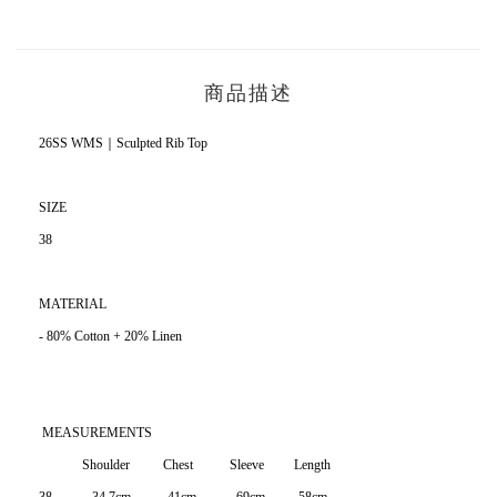
商品描述
26SS WMS｜Sculpted Rib Top
SIZE
38
MATERIAL
- 80% Cotton + 20% Linen
MEASUREMENTS
Shoulder Chest Sleeve Length