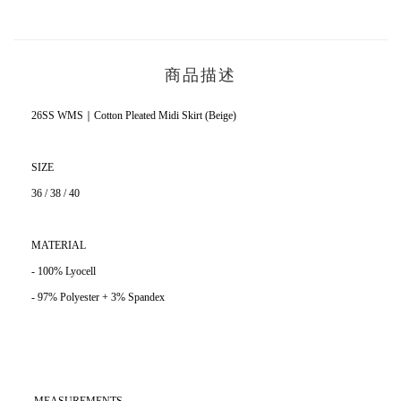
商品描述
26SS WMS｜Cotton Pleated Midi Skirt (Beige)
SIZE
36 / 38 / 40
MATERIAL
- 100% Lyocell
- 97% Polyester + 3% Spandex