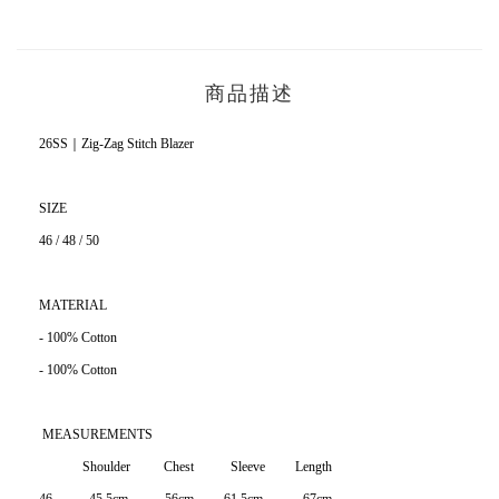
商品描述
26SS｜Zig-Zag Stitch Blazer
SIZE
46 / 48 / 50
MATERIAL
- 100% Cotton
- 100% Cotton
MEASUREMENTS
Shoulder Chest Sleeve Length