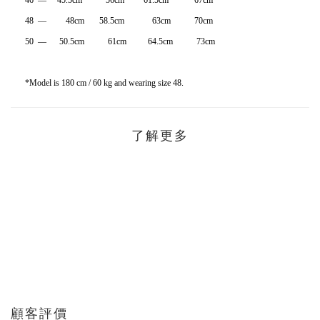
46 — 45.5cm 56cm 61.5cm 67cm
48 — 48cm 58.5cm 63cm 70cm
50 — 50.5cm 61cm 64.5cm 73cm
*Model is 180 cm / 60 kg and wearing size 48.
了解更多
顧客評價