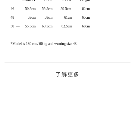
Shoulder Chest Sleeve Length
46 — 50.5cm 55.5cm 59.5cm 62cm
48 — 53cm 58cm 61cm 65cm
50 — 55.5cm 60.5cm 62.5cm 68cm
*Model is 180 cm / 60 kg and wearing size 48.
了解更多