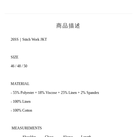
商品描述
26SS｜Stitch Work JKT
SIZE
46 / 48 / 50
MATERIAL
- 55% Polyester + 18% Viscose + 25% Linen + 2% Spandex
- 100% Linen
- 100% Cotton
MEASUREMENTS