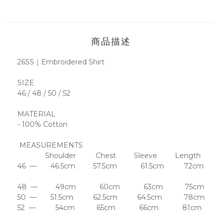
商品描述
｜
26SS
Embroidered Shirt
SIZE
46 / 48 / 50 / 52
MATERIAL
- 100% Cotton
MEASUREMENTS
Shoulder Chest Sleeve Length
46 — 46.5cm 57.5cm 61.5cm 72cm
48 — 49cm 60cm 63cm 75cm
50 — 51.5cm 62.5cm 64.5cm 78cm
52 — 54cm 65cm 66cm 81cm