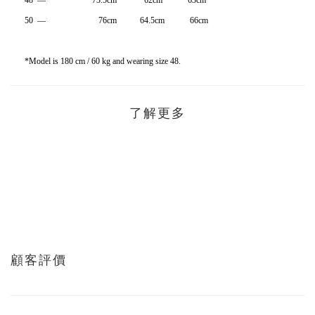
48 — 73.5cm 62cm 63cm
50 — 76cm 64.5cm 66cm
*Model is 180 cm / 60 kg and wearing size 48.
了解更多
顧客評價