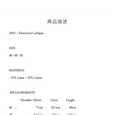
商品描述
26SS｜Distressed Cardigan
SIZE
46 / 48 / 50
MATERIAL
- 55% Linen + 45% Cotton
MEASUREMENTS
Shoulder+Sleeve Chest Length
46 — 71cm 59.5cm 60cm