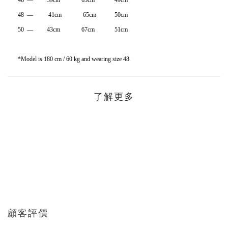
46 — 39cm 63cm 49cm
48 — 41cm 65cm 50cm
50 — 43cm 67cm 51cm
*Model is 180 cm / 60 kg and wearing size 48.
了解更多
顧客評價