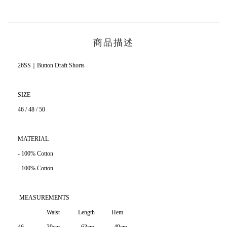
商品描述
26SS｜Button Draft Shorts
SIZE
46 / 48 / 50
MATERIAL
- 100% Cotton
- 100% Cotton
MEASUREMENTS
Waist Length Hem