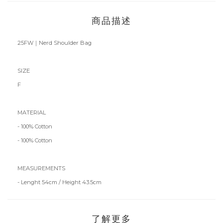
商品描述
25FW｜Nerd Shoulder Bag
SIZE
F
MATERIAL
- 100% Cotton
- 100% Cotton
MEASUREMENTS
- Lenght 54cm / Height 43.5cm
了解更多