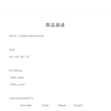
商品描述
25FW｜Felted Wool Blazer
SIZE
46 / 48 / 50 / 52
MATERIAL
- 100% Wool
- 100% Linen
MEASUREMENTS
Shoulder Chest Sleeve Length