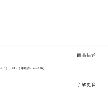
商品描述
—#11）、#15（可微調#14—#16）
了解更多