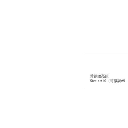
黃銅鍍亮銀
Size：#10（可微調#9