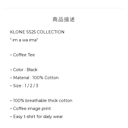
商品描述
KLONE SS25 COLLECTION
“ im a wa ima“
– Coffee Tee
– Color : Black
– Material : 100% Cotton
– Size : 1 / 2 / 3
– 100% breathable thick cotton
– Coffee image print
– Easy t-shirt for daily wear