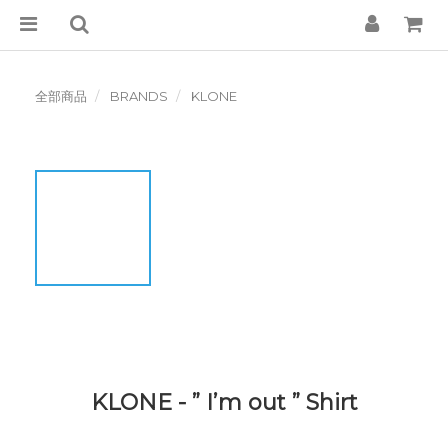
全部商品
BRANDS
KLONE
KLONE - ” I’m out ” Shirt