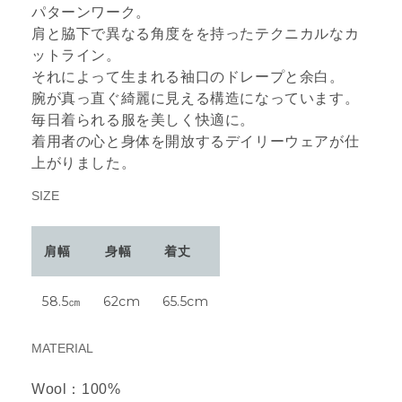
パターンワーク。
肩と脇下で異なる角度をを持ったテクニカルなカ
ットライン。
それによって生まれる袖口のドレープと余白。
腕が真っ直ぐ綺麗に見える構造になっています。
毎日着られる服を美しく快適に。
着用者の心と身体を開放するデイリーウェアが仕
上がりました。
SIZE
肩幅
身幅
着丈
58.5㎝
62cm
65.5cm
MATERIAL
Wool：100%