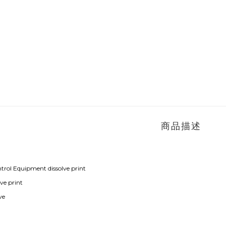
商品描述
ntrol Equipment dissolve print
lve print
ve