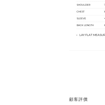
SHOULDER
CHEST
SLEEVE
BACK LENGTH
LAY FLAT MEASU
顧客評價