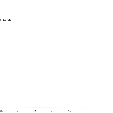
 : Large
XS
S
M
L
XL