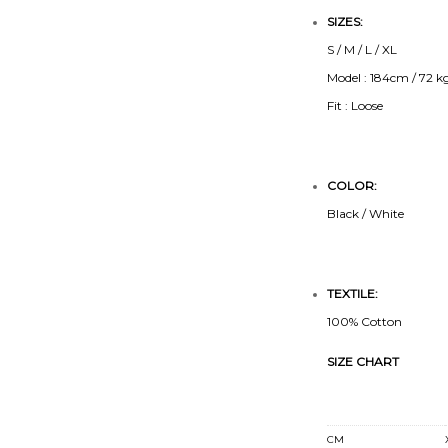
SIZES:
S / M / L / XL
Model : 184cm / 72 kg
Fit : Loose
COLOR:
Black / White
TEXTILE:
100% Cotton
SIZE CHART
CM