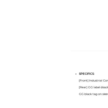
SPECIFICS:
[Front] Industrial Co
[Rear] GG label disso
GG black tag on slee