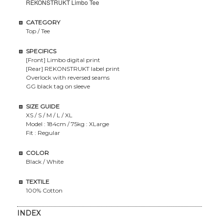
REKONSTRUKT Limbo Tee
CATEGORY
Top / Tee
SPECIFICS
[Front] Limbo digital print
[Rear] REKONSTRUKT label print
Overlock with reversed seams
GG black tag on sleeve
SIZE GUIDE
XS / S / M / L / XL
Model : 184cm / 75kg : XLarge
Fit : Regular
COLOR
Black / White
TEXTILE
100% Cotton
INDEX