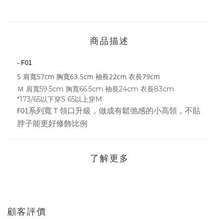
商品描述
- F01
S
肩寬
57cm
胸寬
63.5cm
袖長
22cm
衣長
79cm
Ｍ
肩寬
胸寬
袖長
衣長
59.5cm
66.5cm
24cm
83cm
*173/65以下穿S 65以上穿M
系列寬Ｔ領口升級，做成有鬆弛感的小高領，不貼
F01
脖子能更好修飾比例
了解更多
顧客評價