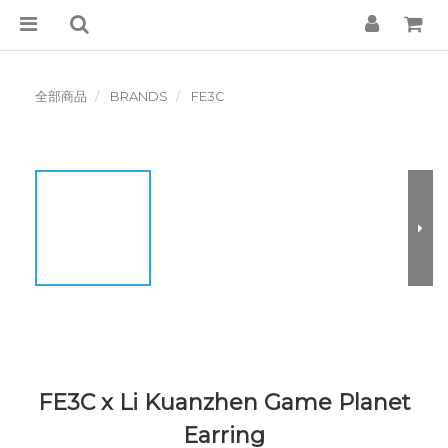
全部商品
BRANDS
FE3C
FE3C x Li Kuanzhen Game Planet
Earring