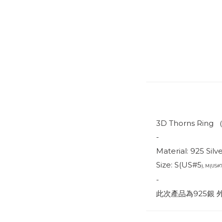
3D Thorns Ring 
-
Material: 925 Silv
Size: S(US#5
), M(US#7
-
此次產品為925銀 