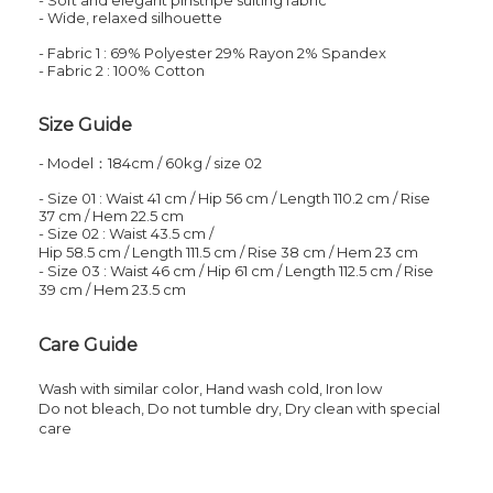
- Soft and elegant pinstripe suiting fabric
- Wide, relaxed silhouette
- Fabric 1 : 69% Polyester 29% Rayon 2% Spandex
- Fabric 2 : 100% Cotton
Size Guide
- Model：184cm / 60kg / size 02
- Size 01 : Waist 41 cm / Hip
56
cm
/
Length
110.2
cm
/
Rise
37
cm
/
Hem
22.5
cm
- Size 02 : Waist 43.5 cm /
Hip
58.5
cm
/
Length
111.5
cm
/
Rise 38
cm
/
Hem
23
cm
- Size 03 : Waist 46 cm / Hip
61
cm
/
Length
112.5
cm
/
Rise
39
cm
/
Hem
23.5
cm
Care Guide
Wash with similar color,
Hand wash cold,
Iron low
Do not bleach, Do not tumble dry,
Dry clean with special
care