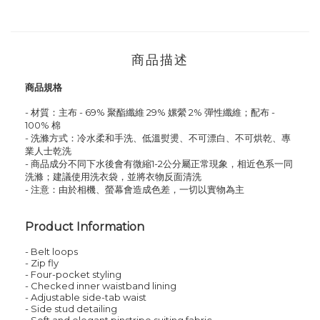
商品描述
商品規格
- 材質：
主布 - 6
9
%
聚酯纖維
29
% 嫘縈 2% 彈性纖維；配布 -
100% 棉
- 洗滌方式：冷水柔和手洗、低溫熨燙、不可漂白、不可烘乾、專
業人士乾洗
- 商品成分不同下水後會有微縮1-2公分屬正常現象，相近色系一同
洗滌；建議使用洗衣袋，並將衣物反面清洗
- 注意：由於相機、螢幕會造成色差，一切以實物為主
Product Information
- Belt loops
- Zip fly
- Four-pocket styling
- Checked inner waistband lining
- Adjustable side-tab waist
- Side stud detailing