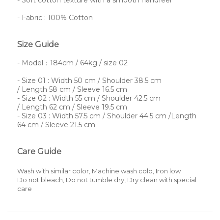
- Soft cotton texture with a smooth handfeel
- Fabric : 100% Cotton
Size Guide
- Model：
184cm / 64kg / size 02
- Size 01 :
Width 50 cm
/ Shoulder 38.5 cm
/
Length
58
cm
/
Sleeve
16.5
cm
- Size 02 : Width 55 cm
/ Shoulder 42.5 cm
/
Length
62
cm
/
Sleeve
19.5
cm
- Size 03 : Width 57.5 cm / Shoulder 44.5 cm /Length
64 cm / Sleeve 21.5 cm
Care Guide
Wash with similar color, Machine wash cold, Iron low
Do not bleach, Do not tumble dry, Dry clean with special
care