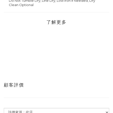
Do Not Tumble Dry, Line Dry, Low Iron if Needed, Dry
Clean Optional
了解更多
顧客評價