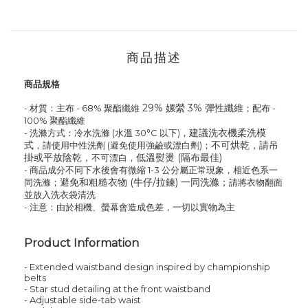
商品描述
商品規格
29%
嫘縈
3% 彈性纖維
- 材質：
主布 -
68
%
聚酯纖維
；配布 -
100
%
聚酯纖維
建議洗衣機柔洗模
- 洗滌方式：
冷水
洗滌
(
水溫
30°C 以下)，
式
不可烘乾，請吊
，請使用中性洗劑 (
避免使用
強鹼或漂白劑)；
掛或平放陰乾，
低溫熨燙 (隔布最佳)
不可漂白，
- 商品成分不同下水後會有微縮 1-3 公分屬正常現象，相近色系一
避免和粗糙衣物 (牛仔/拉鍊) 一同洗滌；
同洗滌；
請將衣物翻面
並
放入洗衣袋清
洗
- 注意：由於相機、螢幕會造成色差，一切以實物為主
Product Information
- Extended waistband design inspired by championship
belts
- Star stud detailing at the front waistband
- Adjustable side-tab waist