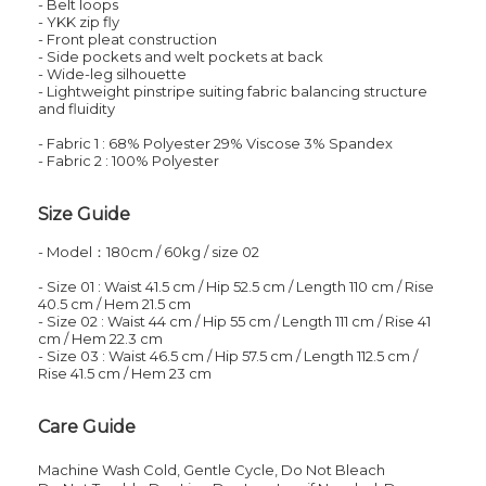
- Belt loops
- YKK zip fly
- Front pleat construction
- Side pockets and welt pockets at back
- Wide-leg silhouette
- Lightweight pinstripe suiting fabric balancing structure
and fluidity
- Fabric 1 : 68% Polyester 29% Viscose 3% Spandex
- Fabric 2 : 100% Polyester
Size Guide
- Model：180cm / 60kg / size 02
- Size 01 : Waist 41.5 cm / Hip
52.5
cm
/
Length
110
cm
/
Rise
40.5
cm
/
Hem
21.5
cm
- Size 02 : Waist 44 cm / Hip
55
cm
/
Length
111
cm
/
Rise 41
cm
/
Hem
22.3
cm
- Size 03 : Waist 46.5 cm / Hip
57.5
cm
/
Length
112.5
cm
/
Rise 41.5
cm
/
Hem
23
cm
Care Guide
Machine Wash Cold, Gentle Cycle, Do Not Bleach