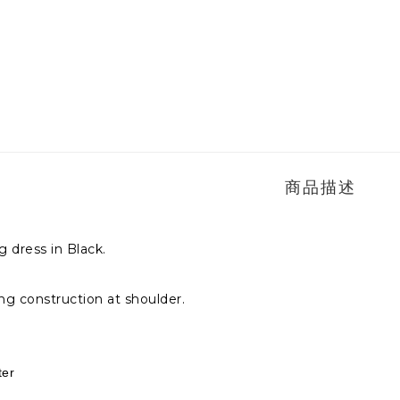
商品描述
g dress in Black.
g construction at shoulder.
ter