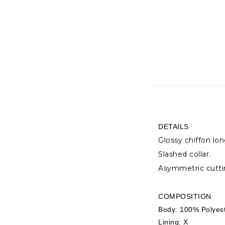
DETAILS
Glossy chiffon lon
Slashed collar.
Asymmetric cuttin
COMPOSITION
Body:
100% Polyes
Lining: X