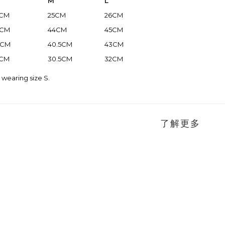
M
L
4CM
25CM
26CM
3CM
44CM
45CM
8CM
40.5CM
43CM
9CM
30.5CM
32CM
wearing size S.
了解更多