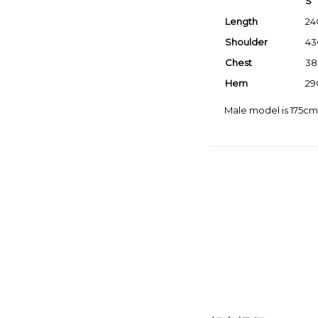
S
Length
2
Shoulder
4
Chest
3
Hem
2
Male model is 175cm 