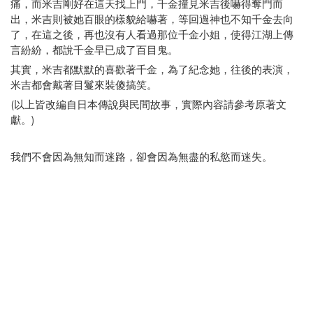
痛，而米吉剛好在這天找上門，千金撞見米吉後嚇得奪門而
出，米吉則被她百眼的樣貌給嚇著，等回過神也不知千金去向
了，在這之後，再也沒有人看過那位千金小姐，使得江湖上傳
言紛紛，都說千金早已成了百目鬼。
其實，米吉都默默的喜歡著千金，為了紀念她，往後的表演，
米吉都會戴著目鬘來裝傻搞笑。
(以上皆改編自日本傳說與民間故事，實際內容請參考原著文
獻。)
我們不會因為無知而迷路，卻會因為無盡的私慾而迷失。