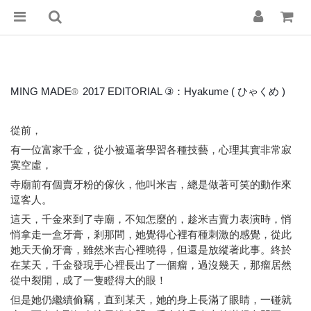
MING MADE
2017 EDITORIAL ③：Hyakume ( ひゃくめ )
®
從前，
有一位富家千金，從小被逼著學習各種技藝，心理其實非常寂
寞空虛，
寺廟前有個賣牙粉的傢伙，他叫米吉，總是做著可笑的動作來
逗客人。
這天，千金來到了寺廟，不知怎麼的，趁米吉賣力表演時，悄
悄拿走一盒牙膏，剎那間，她覺得心裡有種刺激的感覺，從此
她天天偷牙膏，雖然米吉心裡曉得，但還是放縱著此事。終於
在某天，千金發現手心裡長出了一個瘤，過沒幾天，那瘤居然
從中裂開，成了一隻瞪得大的眼！
但是她仍繼續偷竊，直到某天，她的身上長滿了眼睛，一碰就